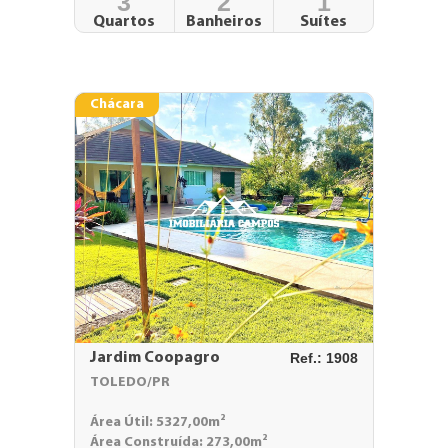
3
2
1
Quartos
Banheiros
Suítes
Chácara
Jardim Coopagro
Ref.: 1908
TOLEDO/PR
Área Útil: 5327,00m²
Área Construída: 273,00m²