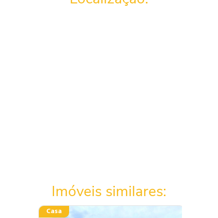
Imóveis similares:
Casa
Aparta