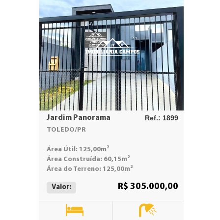
Jardim Panorama
Ref.: 1899
Centro
TOLEDO/PR
TOLED
Área Útil: 125,00m²
Área Út
Área Construída: 60,15m²
Valor:
Área do Terreno: 125,00m²
R$ 305.000,00
Valor:
3
Quart