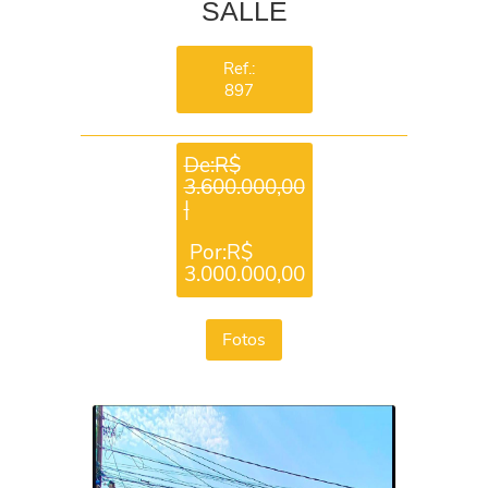
SALLE
Ref.:
897
De:R$
3.600.000,00
|
Por:R$
3.000.000,00
Fotos