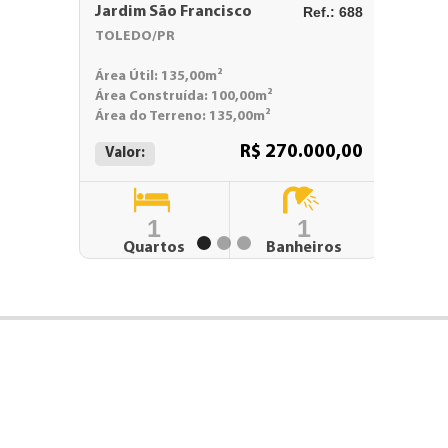
Jardim São Francisco
Ref.: 688
Vila o
TOLEDO/PR
TOLED
Área Útil: 135,00m²
Área Út
Área Construída: 100,00m²
Área Co
Área do Terreno: 135,00m²
Área do
R$ 270.000,00
Valor:
Valor:
1
1
Quartos
Banheiros
Qu