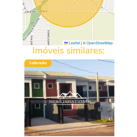
Leaflet
|
©
OpenStreetMap
Imóveis similares:
Sobrado
Casa