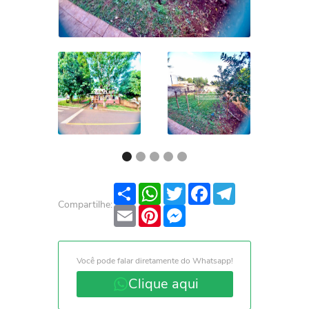
Share
WhatsApp
Twitter
Facebook
Telegram
Compartilhe:
Email
Pinterest
Messenger
Você pode falar diretamente do Whatsapp!
Clique aqui