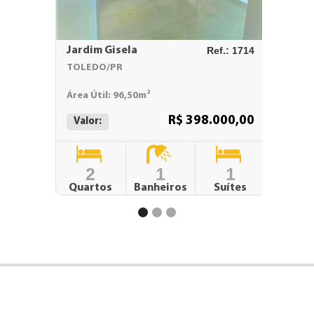
Jardim Gisela
Ref.: 1714
Vila In
TOLEDO/PR
TOLED
Área Útil: 96,50m²
Área Út
R$ 398.000,00
Valor:
Valor:
2
1
1
Quartos
Banheiros
Suítes
Qu